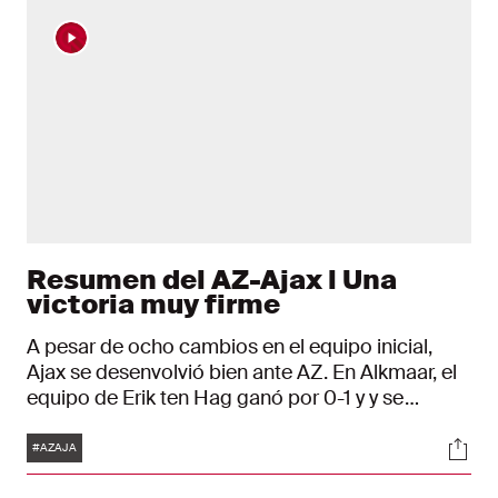
Resumen del AZ-Ajax l Una
victoria muy firme
A pesar de ocho cambios en el equipo inicial,
Ajax se desenvolvió bien ante AZ. En Alkmaar, el
equipo de Erik ten Hag ganó por 0-1 y y se
aseguró una plaza en octavos de la Copa KNVB.
Etiquetas
Soci
El sábado es el sorteo para cuartos de final.
#AZAJA