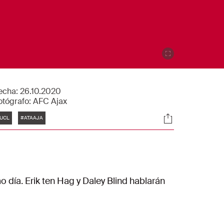
echa:
26.10.2020
otógrafo:
AFC Ajax
tiquetas
Sociales
UCL
#ATAAJA
o día. Erik ten Hag y Daley Blind hablarán