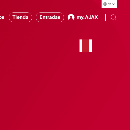
ES
os
Tienda
Entradas
my.AJAX