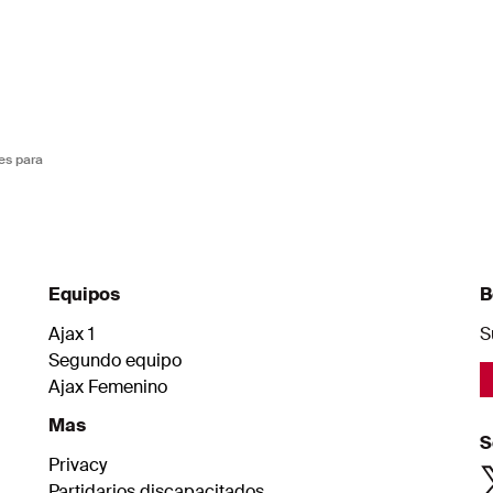
es para
Equipos
B
Ajax 1
S
Segundo equipo
Ajax Femenino
Mas
S
Privacy
Partidarios discapacitados