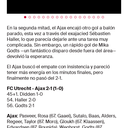
En la segunda mitad, el Ajax encajó otro gol a balón
parado, esta vez a través del exajacied Sébastien
Haller, lo que parecía dejarle ante una tarea muy
complicada. Sin embargo, un rápido gol de Mika
Godts —un fantástico disparo desde fuera del área—
devolvió la esperanza.
El Ajax buscó el empate con insistencia y pareció
tener más energía en los minutos finales, pero
finalmente no pasó del 2-1.
FC Utrecht - Ajax 2-1 (1-0)
45+1. Didden 1-0
54. Haller 2-0
56. Godts 2-1
Ajax
: Pasveer, Rosa (67. Gaaei), Sutalo, Baas, Alders,
Regeer, Taylor (87. Moro), Gloukh (67. Klaassen),
Edvardsen (87. Bounida), Weghorst, Godts (87.