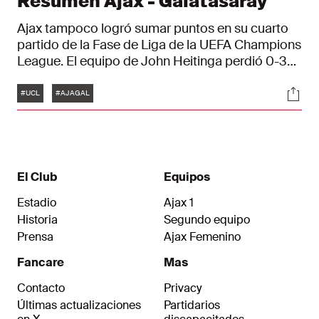
Resumen Ajax - Galatasaray
Ajax tampoco logró sumar puntos en su cuarto
partido de la Fase de Liga de la UEFA Champions
League. El equipo de John Heitinga perdió 0-3
ante el Galatasaray, con tres goles de Victor
Etiquetas
Soci
Osimhen.
#UCL
#AJAGAL
El Club
Equipos
Estadio
Ajax 1
Historia
Segundo equipo
Prensa
Ajax Femenino
Fancare
Mas
Contacto
Privacy
Últimas actualizaciones
Partidarios