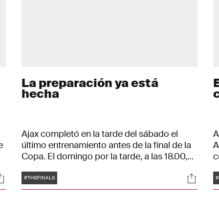
La preparación ya está
E
hecha
Ajax completó en la tarde del sábado el
A
e
último entrenamiento antes de la final de la
A
Copa. El domingo por la tarde, a las 18.00,
c
los de Ámsterdam se tendrán que estar
r
Etiquetas
ociales
Social
concentrados y llenos de fuerza de voluntad
e
#THEFINALS
#
a
en el saque inicial. La dedicación
d
recompensa con el primer premio de la
p
temporada, la Copa de los Países Bajos.
ó