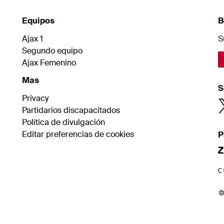
Kuip. Los 
u
Equipos
B
d
d
Ajax 1
S
Segundo equipo
Ajax Femenino
Mas
S
Privacy
Partidarios discapacitados
Política de divulgación
Editar preferencias de cookies
P