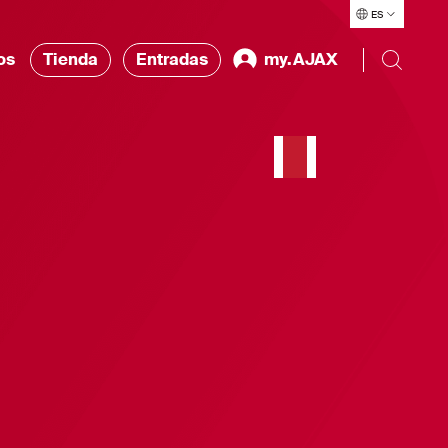
ES
os
Tienda
Entradas
my.AJAX