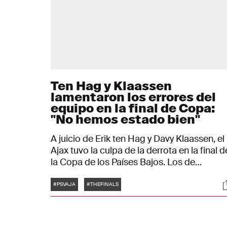
Ten Hag y Klaassen
lamentaron los errores del
equipo en la final de Copa:
"No hemos estado bien"
A juicio de Erik ten Hag y Davy Klaassen, el
Ajax tuvo la culpa de la derrota en la final d
la Copa de los Países Bajos. Los de
Ámsterdam estuvieron por delante en el
Etiquetas
S
marcador hasta llegar al descanso (0-1),
#PSVAJA
#THEFINALS
pero dejaron que el partido se les escapar
de las manos al comienzo de la segunda
mitad. "Les hemos regalado dos goles",