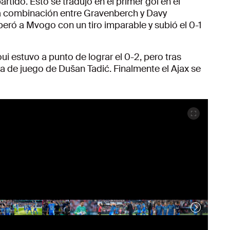
partido. Esto se tradujo en el primer gol en el
sa combinación entre Gravenberch y Davy
eró a Mvogo con un tiro imparable y subió el 0-1
 estuvo a punto de lograr el 0-2, pero tras
ra de juego de Dušan Tadić. Finalmente el Ajax se