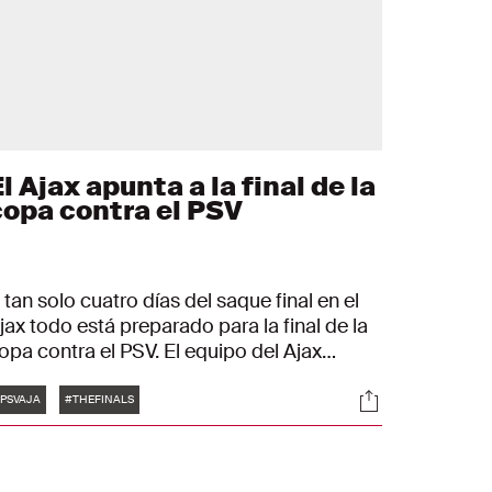
l Ajax apunta a la final de la
copa contra el PSV
 tan solo cuatro días del saque final en el
jax todo está preparado para la final de la
opa contra el PSV. El equipo del Ajax
ealizó el miércoles por la mañana un buen
Etiquetas
es
Sociales
ntrenamiento intensivo en el complejo
PSVAJA
#THEFINALS
eportivo De Toekomst. Todo está
reparado para que lleguen de forma
ptima al partido final del domingo en De