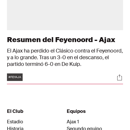
Resumen del Feyenoord - Ajax
El Ajax ha perdido el Clásico contra el Feyenoord,
y a lo grande. Tras un 3-0 en el descanso, el
partido terminó 6-0 en De Kuip.
Etiquetas
Soci
#FEYAJA
El Club
Equipos
Estadio
Ajax 1
Historia
Segundo equipo