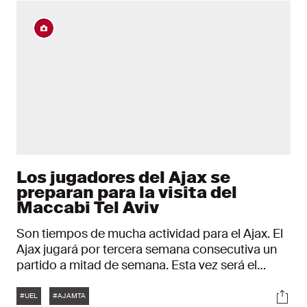
Los jugadores del Ajax se
preparan para la visita del
Maccabi Tel Aviv
Son tiempos de mucha actividad para el Ajax. El
Ajax jugará por tercera semana consecutiva un
partido a mitad de semana. Esta vez será el
jueves por la noche en el Johan Cruijff ArenA
Etiquetas
Soci
contra el Maccabi Tel Aviv.
#UEL
#AJAMTA