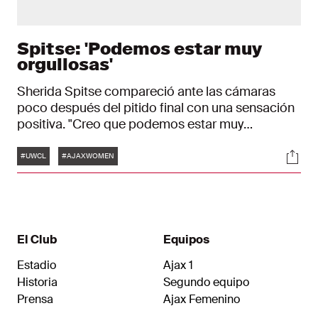
Spitse: 'Podemos estar muy
orgullosas'
Sherida Spitse compareció ante las cámaras
poco después del pitido final con una sensación
positiva. "Creo que podemos estar muy
orgullosas de lo que hemos demostrado. Un 1-1
Etiquetas
Soci
en Stamford Bridge es un bonito resultado para
#UWCL
#AJAXWOMEN
nosotras", afirmó la capitana del Ajax Femenino.
El Club
Equipos
Estadio
Ajax 1
Historia
Segundo equipo
Prensa
Ajax Femenino