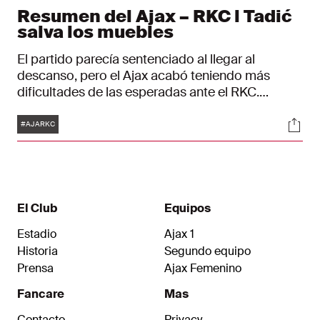
Resumen del Ajax – RKC l Tadić
salva los muebles
El partido parecía sentenciado al llegar al
descanso, pero el Ajax acabó teniendo más
dificultades de las esperadas ante el RKC.
Gracias a un gol in extremis de Dušan Tadić, los
Etiquetas
Soci
de Ámsterdam lograron su decimonovena
#AJARKC
victoria en lo que va de liga (3-2) y se mantienen
en lo más alto de la Eredivisie.
El Club
Equipos
Estadio
Ajax 1
Historia
Segundo equipo
Prensa
Ajax Femenino
Fancare
Mas
Contacto
Privacy