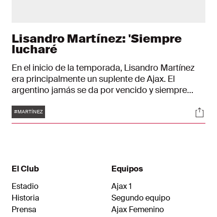
Lisandro Martínez: 'Siempre
lucharé
En el inicio de la temporada, Lisandro Martínez
era principalmente un suplente de Ajax. El
argentino jamás se da por vencido y siempre
luchará.
Etiquetas
Soci
#MARTÍNEZ
El Club
Equipos
Estadio
Ajax 1
Historia
Segundo equipo
Prensa
Ajax Femenino