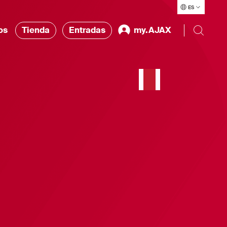
ES
os
Tienda
Entradas
my.AJAX