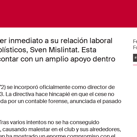
er inmediato a su relación laboral
F
F
lísticos, Sven Mislintat. Esta
E
contar con un amplio apoyo dentro
#
72) se incorporó oficialmente como director de
3. La directiva hace hincapié en que el cese no
zada por un contable forense, anunciada el pasado
"Tras varios intentos no se ha conseguido
 causando malestar en el club y sus alrededores,
Sven ha mostrado un enorme compromiso con el