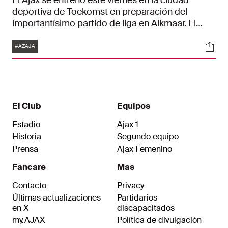
El Ajax se entrenó este viernes en la ciudad
deportiva de Toekomst en preparación del
importantísimo partido de liga en Alkmaar. El
próximo domingo a las 14:30 los de Erik ten Hag
Etiquetas
Soci
visitarán al AZ, el quinto clasificado de la
#AZAJA
Eredivisie.
El Club
Equipos
Estadio
Ajax 1
Historia
Segundo equipo
Prensa
Ajax Femenino
Fancare
Mas
Contacto
Privacy
Últimas actualizaciones
Partidarios
en X
discapacitados
my.AJAX
Política de divulgación