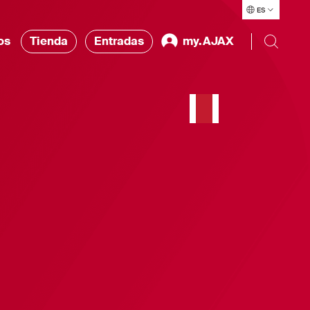
ES
os
Tienda
Entradas
my.AJAX