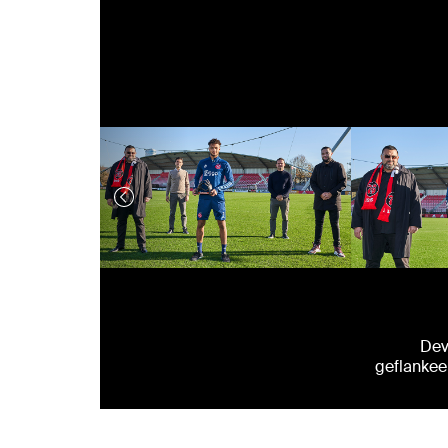
Dev
geflankee