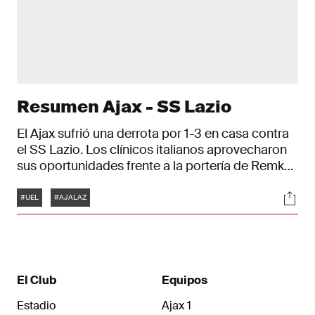
Resumen Ajax - SS Lazio
El Ajax sufrió una derrota por 1-3 en casa contra
el SS Lazio. Los clínicos italianos aprovecharon
sus oportunidades frente a la portería de Remko
Pasveer. Después de ir perdiendo 0-1, el Ajax
Etiquetas
Soci
empató el marcador al comienzo de la segunda
#UEL
#AJALAZ
mitad gracias a Bertrand Traoré. Sin embargo,
Fisayo Dele-Bashiru y Pedro aseguraron la
victoria para el Lazio en la segunda mitad,
dejando el marcador final en 1-3.
El Club
Equipos
Estadio
Ajax 1