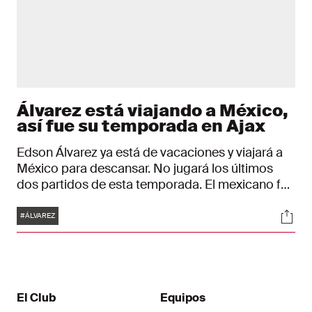
Álvarez está viajando a México,
así fue su temporada en Ajax
Edson Álvarez ya está de vacaciones y viajará a
México para descansar. No jugará los últimos
dos partidos de esta temporada. El mexicano fue
expulsado contra Feyenoord y no podrá jugar
Etiquetas
Soci
ante VVV Venlo. Por causa de la temporada larga
#ÁLVAREZ
que Ajax tuvo y los partidos que Álvarez jugará
con México en este verano, el club lo deja
descansar ya ahora.
El Club
Equipos