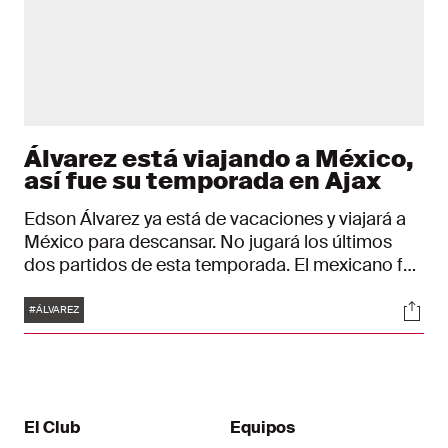
Álvarez está viajando a México,
así fue su temporada en Ajax
Edson Álvarez ya está de vacaciones y viajará a
México para descansar. No jugará los últimos
dos partidos de esta temporada. El mexicano fue
expulsado contra Feyenoord y no podrá jugar
Etiquetas
Soci
ante VVV Venlo. Por causa de la temporada larga
#ÁLVAREZ
que Ajax tuvo y los partidos que Álvarez jugará
con México en este verano, el club lo deja
descansar ya ahora.
El Club
Equipos