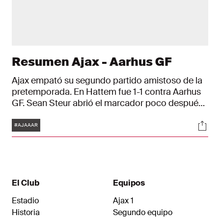
Resumen Ajax - Aarhus GF
Ajax empató su segundo partido amistoso de la
pretemporada. En Hattem fue 1-1 contra Aarhus
GF. Sean Steur abrió el marcador poco después
del descanso, pero poco más de diez minutos
Etiquetas
Soci
después llegó el empate danés.
#AJAAAR
El Club
Equipos
Estadio
Ajax 1
Historia
Segundo equipo