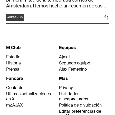
primera mitad de la temporada con los de
Ámsterdam. Hemos hecho un resumen de sus
mejores momentos hasta ahora con la camiseta
Etiquetas
Soci
del Ajax.
#BERGHUIS
El Club
Equipos
Estadio
Ajax 1
Historia
Segundo equipo
Prensa
Ajax Femenino
Fancare
Mas
Contacto
Privacy
Últimas actualizaciones
Partidarios
en X
discapacitados
my.AJAX
Política de divulgación
Editar preferencias de