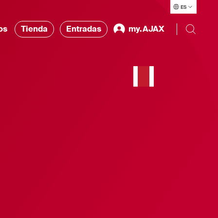
ES
os
Tienda
Entradas
my.AJAX