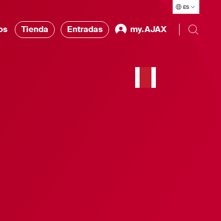
ES
os
Tienda
Entradas
my.AJAX