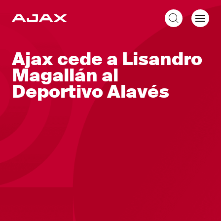
ES
Ajax cede a Lisandro
Magallán al
Deportivo Alavés