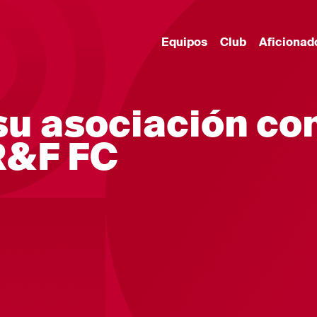
Equipos
Club
Aficionad
su asociación co
R&F FC