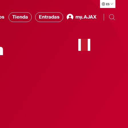
ES
os
Tienda
Entradas
my.AJAX
n