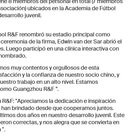
ne 8 miembros del personal en total (7 miembros
 asociación) ubicados en la Academia de Fútbol
esarrollo juvenil.
tbol R&F renombró su estadio principal como
ceremonia de la firma, Edwin van der Sar abrió el
s. Luego participó en una clínica interactiva con
renombrado.
mos muy contentos y orgullosos de esta
sfacción y la confianza de nuestro socio chino, y
estro trabajo en un alto nivel. Estamos
 como Guangzhou R&F ”.
R&F: "Apreciamos la dedicación e inspiración
s han brindado desde que cooperamos juntos.
ltimos dos años en nuestro desarrollo juvenil. Este
ron correctas, y nos alegra que se convierta en
 ".